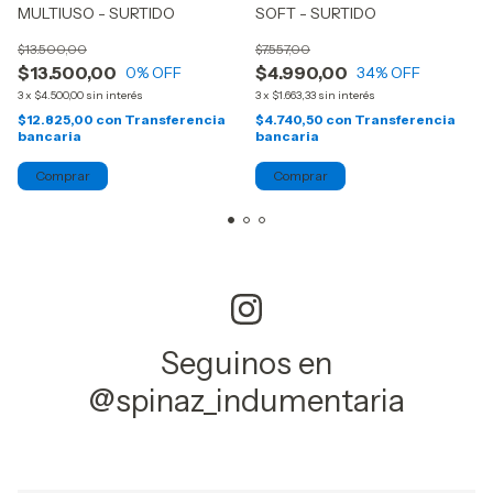
MULTIUSO - SURTIDO
SOFT - SURTIDO
$13.500,00
$7.557,00
$13.500,00
$4.990,00
0
% OFF
34
% OFF
3
x
$4.500,00
sin interés
3
x
$1.663,33
sin interés
$12.825,00
con
Transferencia
$4.740,50
con
Transferencia
bancaria
bancaria
Seguinos en
@spinaz_indumentaria