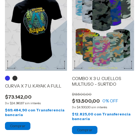
COMBO X 3 U. CUELLOS
MULTIUSO - SURTIDO
CURVA X 7 U. KAYAK A FULL
$13.500,00
$73.142,00
$13.500,00
0
% OFF
3
x
$24.380,67
sin interés
3
x
$4.500,00
sin interés
$69.484,90
con
Transferencia
$12.825,00
con
Transferencia
bancaria
bancaria
Comprar