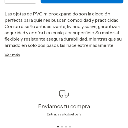
Las ojotas de PVC microexpandido son la elección
perfecta para quienes buscan comodidad y practicidad.
Con un diseño antideslizante, liviano y suave, garantizan
seguridad y confort en cualquier superficie. Su material
flexible y resistente asegura durabilidad, mientras que su
armado en solo dos pasos las hace extremadamente
prácticas.
Ver más
Son ideales para usar en la pileta, la playa, las termas,
durante la natación o simplemente para andar cómodo
en casa. También son perfectas para relajarte después de
la práctica deportiva. Disponibles en talles binumerales
que se adaptan fácilmente, combinan estilo y
funcionalidad para acompañarte en cada paso de tu día.
TALLES BINUMERALES
Enviamos tu compra
Entregas a todo el país
34/35
36/37