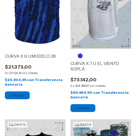
CURVA X 6 U.MODELO 28
CURVA X 7 U. EL VIENTO
$21.373,00
SOPLA
3
x
$7.124,33
sin interés
$73.142,00
$20.304,35
con
Transferencia
bancaria
3
x
$24.380,67
sin interés
$69.484,90
con
Transferencia
bancaria
Comprar
GRATIS
GRATIS