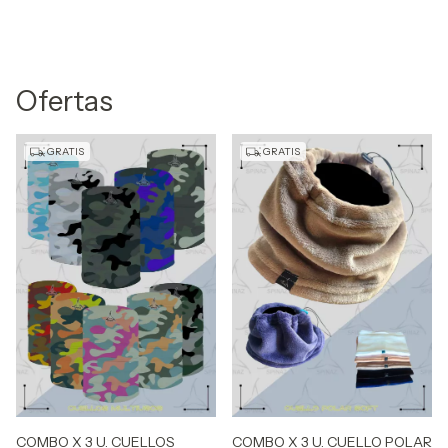
38/39
40/41
Ofertas
42/43
La curva de este producto son 20 pares (4 por talles,
GRATIS
GRATIS
se pueden elegir 4 colores en la curva).
COMBO X 3 U. CUELLOS
COMBO X 3 U. CUELLO POLAR