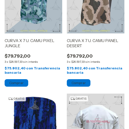
CURVA X 7 U. CAMU PIXEL
CURVA X 7 U. CAMU PANEL
JUNGLE
DESERT
$79.792,00
$79.792,00
3
x
$26.597,33
sin interés
3
x
$26.597,33
sin interés
$75.802,40
con
Transferencia
$75.802,40
con
Transferencia
bancaria
bancaria
GRATIS
GRATIS