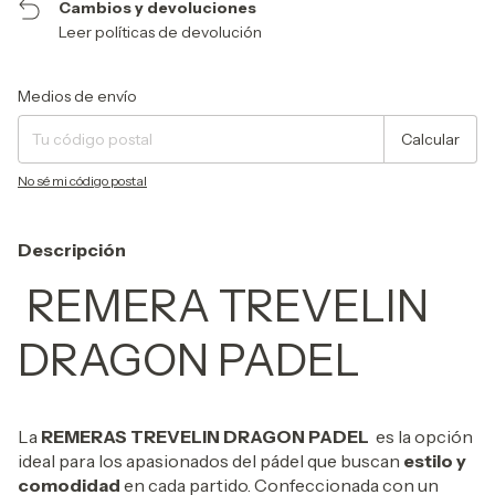
Cambios y devoluciones
Leer políticas de devolución
Entregas para el CP:
Cambiar CP
Medios de envío
Calcular
No sé mi código postal
Descripción
REMERA TREVELIN
DRAGON PADEL
La
REMERAS TREVELIN DRAGON PADEL
es la opción
ideal para los apasionados del pádel que buscan
estilo y
comodidad
en cada partido. Confeccionada con un