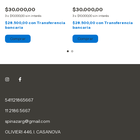
$30.000,00
$30.000,00
3
x
$10.000,00
sin interés
3
x
$10.000,00
sin interés
$28.500,00
con
Transferencia
$28.500,00
con
Transferencia
bancaria
bancaria
541121865667
11 2186 5667
spinazarg@gmail.com
OLIVIERI 446, I. CASANOVA