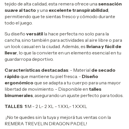
tejido de alta calidad, esta remera ofrece una
sensación
suave al tacto
y una
excelente transpirabilidad
,
permitiendo que te sientas fresco y cómodo durante
todo el juego.
Su diseño
versátil
la hace perfecta no solo para la
cancha, sino también para actividades al aire libre o para
un look casual en la ciudad. Además, es
liviana y fácil de
llevar
, lo que la convierte en un elemento esencial en tu
guardarropa deportivo.
Características destacadas
: - Material
de secado
rápido
que mantiene tu piel fresca. -
Diseño
ergonómico
que se adapta a tu cuerpo para una mayor
libertad de movimiento. - Disponible en
talles
binumerales
, asegurando un ajuste perfecto para todos.
TALLES 1
M - 2 L- 2 XL - 1 XXL- 1 XXXL
¡No te quedes sin la tuya y mejorá tus ventas con la
REMERA TREVELIN DRAGON PADEL!