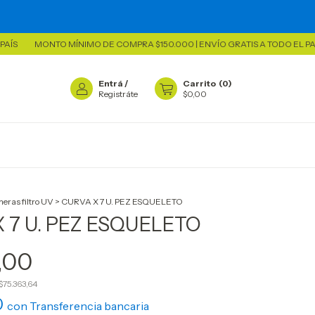
MONTO MÍNIMO DE COMPRA $150.000 | ENVÍO GRATIS A TODO EL PAÍS
Entrá
/
Carrito
(
0
)
Registráte
$0,00
eras filtro UV
>
CURVA X 7 U. PEZ ESQUELETO
 7 U. PEZ ESQUELETO
,00
$75.363,64
0
con
Transferencia bancaria