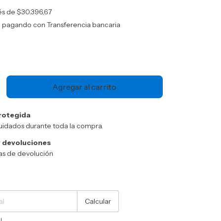
rés de
$30.396,67
o
pagando con Transferencia bancaria
rotegida
uidados durante toda la compra.
 devoluciones
cas de devolución
Cambiar CP
Calcular
l