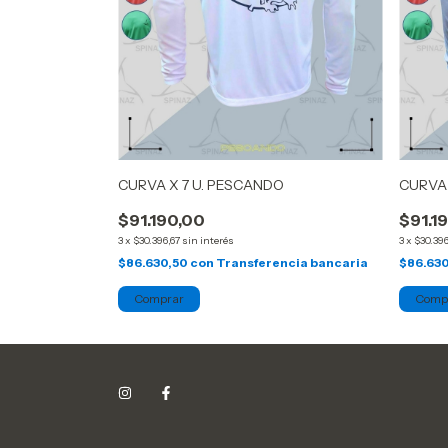
CURVA X 7 U. PESCANDO
CURVA 
$91.190,00
$91.1
3
x
$30.396,67
sin interés
3
x
$30.396
$86.630,50
con
Transferencia bancaria
$86.63