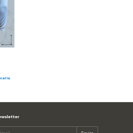
caria
wsletter