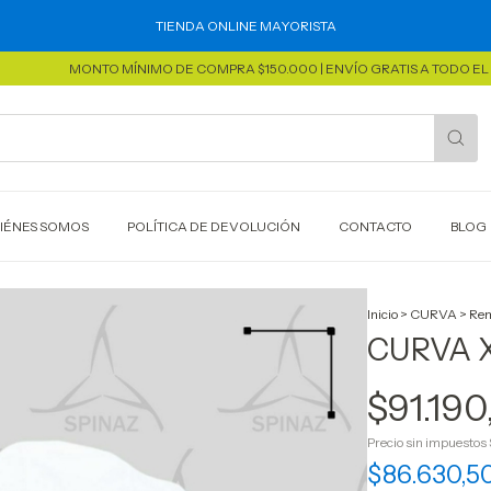
TIENDA ONLINE MAYORISTA
MONTO MÍNIMO DE COMPRA $150.000 | ENVÍO GRATIS A TODO EL PAÍS
IÉNES SOMOS
POLÍTICA DE DEVOLUCIÓN
CONTACTO
BLOG
Inicio
>
CURVA
>
Rem
CURVA X
$91.190
Precio sin impuestos
$86.630,5