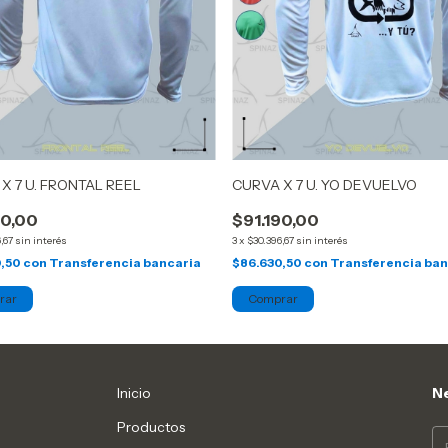
X 7 U. FRONTAL REEL
CURVA X 7 U. YO DEVUELVO
90,00
$91.190,00
,67
sin interés
3
x
$30.396,67
sin interés
0,50
con
Transferencia bancaria
$86.630,50
con
Transferencia ban
Inicio
Ne
Productos