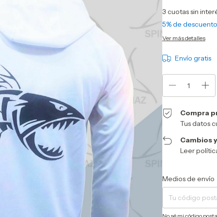
3
cuotas sin inte
5% de descuent
Ver más detalles
Envío gratis
Compra p
Tus datos c
Cambios y
Leer políti
Entregas para el CP:
Medios de envío
No sé mi código posta