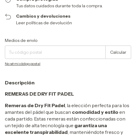
Tus datos cuidados durante toda la compra.
Cambios y devoluciones
Leer políticas de devolución
Entregas para el CP:
Cambiar CP
Medios de envío
Calcular
No sé mi código postal
Descripción
REMERAS DE DRY FIT PADEL
Remeras de Dry Fit Padel
, la elección perfecta para los
amantes del pádel que buscan
comodidad y estilo
en
cada partido. Estas remeras están confeccionadas con
un tejido de alta tecnología que
garantiza una
excelente transpirabilidad
, manteniéndote fresco y