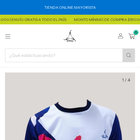
TIENDA ONLINE MAYORISTA
ENVÍO GRATIS A TODO EL PAÍS
MONTO MÍNIMO DE COMPRA $150.000 | EN
0
1
/
4