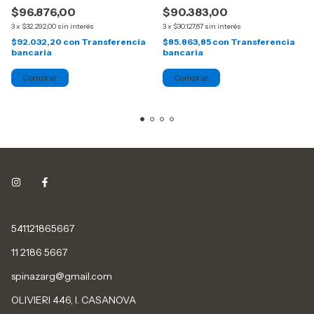
$96.876,00
$90.383,00
3
x
$32.292,00
sin interés
3
x
$30.127,67
sin interés
$92.032,20
con
Transferencia
$85.863,85
con
Transferencia
bancaria
bancaria
541121865667
11 2186 5667
spinazarg@gmail.com
OLIVIERI 446, I. CASANOVA