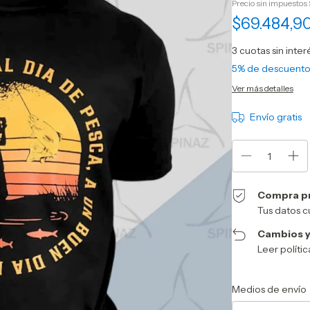
Precio sin impuestos
$69.484,9
3
cuotas sin inte
5% de descuent
Ver más detalles
Envío gratis
Compra p
Tus datos c
Cambios y
Leer políti
Entregas para el CP:
Medios de envío