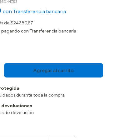
$60.447,93
0
con
Transferencia bancaria
rés de
$24.380,67
o
pagando con Transferencia bancaria
rotegida
uidados durante toda la compra.
 devoluciones
cas de devolución
Cambiar CP