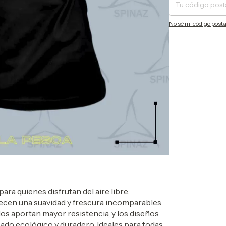
No sé mi código posta
ra quienes disfrutan del aire libre.
ecen una suavidad y frescura incomparables
os aportan mayor resistencia, y los diseños
abado ecológico y duradero. Ideales para todas