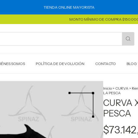
TIENDA ONLINE MAYORISTA
MONTO MÍNIMO DE COMPRA $150.000 | ENV
IÉNES SOMOS
POLÍTICA DE DEVOLUCIÓN
CONTACTO
BLOG
Inicio
>
CURVA
>
Rem
LA PESCA
CURVA X
PESCA
$73.142