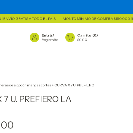
ÍO GRATIS A TODO EL PAÍS
MONTO MÍNIMO DE COMPRA $150.000 | ENVÍO
Entrá
/
Carrito
(
0
)
Registráte
$0,00
eras de algodón mangas cortas
>
CURVA X 7 U. PREFIERO
 7 U. PREFIERO LA
,00