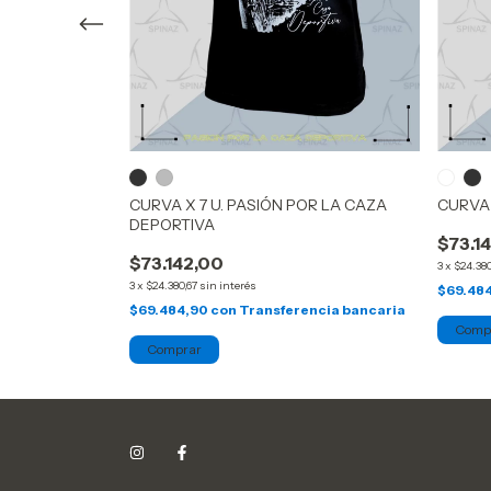
IT
CURVA X 7 U. PASIÓN POR LA CAZA
CURVA 
DEPORTIVA
$73.1
$73.142,00
ncia bancaria
3
x
$24.380
3
x
$24.380,67
sin interés
$69.48
$69.484,90
con
Transferencia bancaria
Comp
Comprar