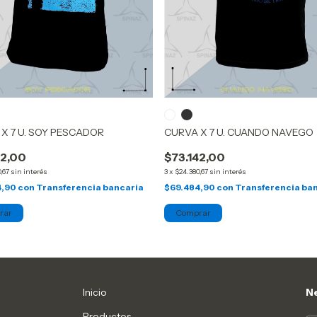
X 7 U. SOY PESCADOR
CURVA X 7 U. CUANDO NAVEGO
42,00
$73.142,00
,67
sin interés
3
x
$24.380,67
sin interés
4,90
con
Transferencia bancaria
$69.484,90
con
Transferencia ba
rar
Comprar
Inicio
Ne
Productos