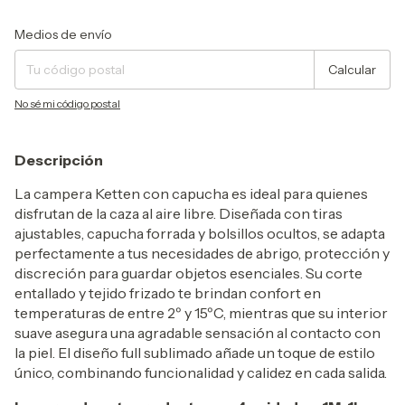
Entregas para el CP:
Cambiar CP
Medios de envío
Calcular
No sé mi código postal
Descripción
La campera Ketten con capucha es ideal para quienes
disfrutan de la caza al aire libre. Diseñada con tiras
ajustables, capucha forrada y bolsillos ocultos, se adapta
perfectamente a tus necesidades de abrigo, protección y
discreción para guardar objetos esenciales. Su corte
entallado y tejido frizado te brindan confort en
temperaturas de entre 2º y 15ºC, mientras que su interior
suave asegura una agradable sensación al contacto con
la piel. El diseño full sublimado añade un toque de estilo
único, combinando funcionalidad y calidez en cada salida.