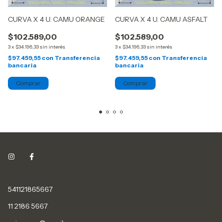
CURVA X 4 U. CAMU ORANGE
CURVA X 4 U. CAMU ASFALT
$102.589,00
$102.589,00
3
x
$34.196,33
sin interés
3
x
$34.196,33
sin interés
$97.459,55
con
Transferencia
$97.459,55
con
Transferencia
bancaria
bancaria
541121865667
11 2186 5667