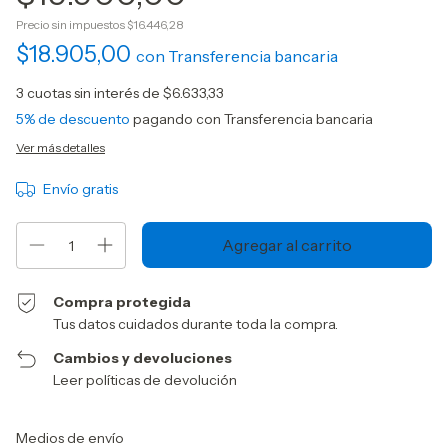
Precio sin impuestos
$16.446,28
$18.905,00
con
Transferencia bancaria
3
cuotas sin interés de
$6.633,33
5% de descuento
pagando con Transferencia bancaria
Ver más detalles
Envío gratis
Compra protegida
Tus datos cuidados durante toda la compra.
Cambios y devoluciones
Leer políticas de devolución
Entregas para el CP:
Cambiar CP
Medios de envío