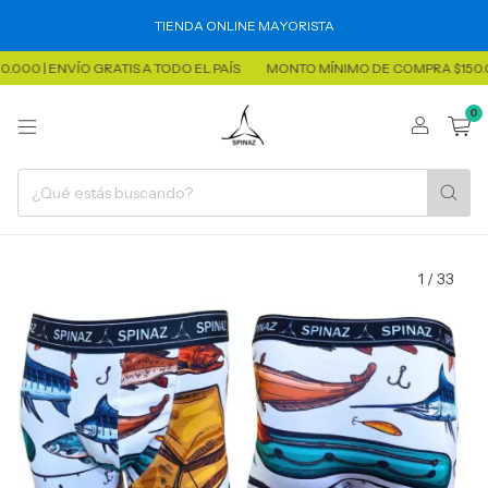
TIENDA ONLINE MAYORISTA
 ENVÍO GRATIS A TODO EL PAÍS
MONTO MÍNIMO DE COMPRA $150.000 | E
0
1
/
33