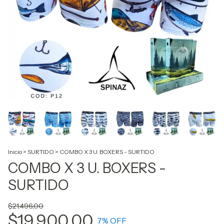
Inicio
>
SURTIDO
>
COMBO X 3 U. BOXERS - SURTIDO
COMBO X 3 U. BOXERS -
SURTIDO
$21.496,00
$19.900,00
7
% OFF