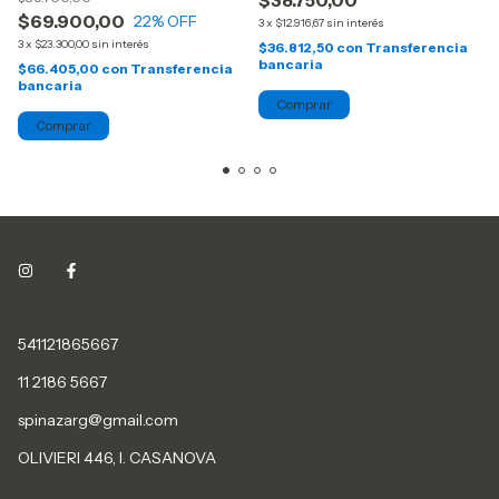
$69.900,00
22
% OFF
3
x
$12.916,67
sin interés
3
x
$23.300,00
sin interés
$36.812,50
con
Transferencia
bancaria
$66.405,00
con
Transferencia
bancaria
541121865667
11 2186 5667
spinazarg@gmail.com
OLIVIERI 446, I. CASANOVA